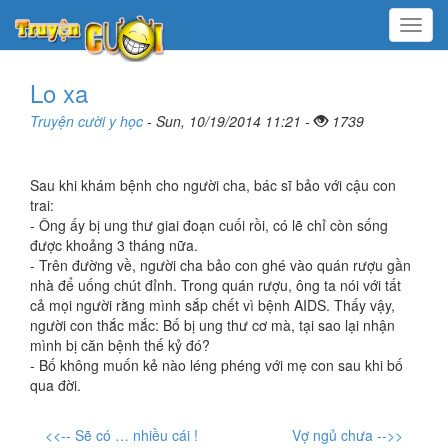
Menu
Lo xa
Truyện cười y học
- Sun, 10/19/2014 11:21 -
1739
Sau khi khám bệnh cho người cha, bác sĩ bảo với cậu con
trai:
- Ông ấy bị ung thư giai đoạn cuối rồi, có lẽ chỉ còn sống
được khoảng 3 tháng nữa.
- Trên đường về, người cha bảo con ghé vào quán rượu gần
nhà để uống chút đỉnh. Trong quán rượu, ông ta nói với tất
cả mọi người rằng mình sắp chết vì bệnh AIDS. Thấy vậy,
người con thắc mắc: Bố bị ung thư cơ mà, tại sao lại nhận
mình bị căn bệnh thế kỷ đó?
- Bố không muốn kẻ nào léng phéng với mẹ con sau khi bố
qua đời.
<<-- Sẽ có … nhiều cái !
Vợ ngủ chưa -->>