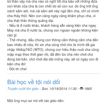
tủi thân vậy mà cha nào có nghĩ tới cha bảo với những đứa
con khác của cha là con chết do số con xui, do ông trời ổng
oánh sấm sét, mà cái sấm sét này ngộ lắm cha, chỉ có mình
cha thấy thôi. Nên con càng ngày càng khâm phục cha, vì
cha thật thần thông quảng đại.
- Nếu là ở nước khác, khách hàng sẵn sàng kiện cha ngay.
May mà cha ở nước ta, chúng con ngoan ngoãn không kiện
cáo gì.
- Thế nhưng, dẫu chúng con thông cảm thông cảm cha đến
bao nhiêu đi nữa, thì xin cha cũng nhớ cho là mình đã gia
nhập VêđúpTêÔ (WTO), chúng con hiếu thảo nuôi cha cũng
mập mạp theo thời gian rồi, đã đến lúc cha nên chơi cho
đúng bài bản, chứ chơi dài dài mửng này, sẽ có ngày con đi
kiện cha đó!
- Đội ơn cha!
Bài học về tội nói dối
Truyện cười tôn giáo
- Sun, 10/19/2014 11:30 -
1865
Một ông mục sư nói với các giáo dân: