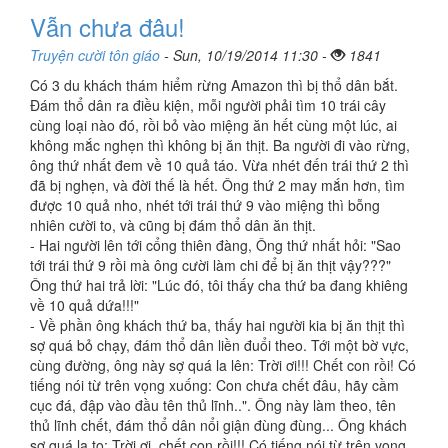
Vẫn chưa đâu!
Truyện cười tôn giáo
- Sun, 10/19/2014 11:30 -
1841
Có 3 du khách thám hiểm rừng Amazon thì bị thổ dân bắt.
Đám thổ dân ra điều kiện, mỗi người phải tìm 10 trái cây
cùng loại nào đó, rồi bỏ vào miệng ăn hết cùng một lúc, ai
không mắc nghẹn thì không bị ăn thịt. Ba người đi vào rừng,
ông thứ nhất đem về 10 quả táo. Vừa nhét đến trái thứ 2 thì
đã bị nghẹn, và đời thế là hết. Ông thứ 2 may mắn hơn, tìm
được 10 quả nho, nhét tới trái thứ 9 vào miệng thì bỗng
nhiên cười to, và cũng bị đám thổ dân ăn thịt.
- Hai người lên tới cổng thiên đàng, Ông thứ nhất hỏi: "Sao
tới trái thứ 9 rồi mà ông cười làm chi để bị ăn thịt vậy???"
Ông thứ hai trả lời: "Lúc đó, tôi thấy cha thứ ba đang khiêng
về 10 quả dứa!!!"
- Về phần ông khách thứ ba, thấy hai người kia bị ăn thịt thì
sợ quá bỏ chạy, đám thổ dân liền đuổi theo. Tới một bờ vực,
cùng đường, ông này sợ quá la lên: Trời ơi!!! Chết con rồi! Có
tiếng nói từ trên vọng xuống: Con chưa chết đâu, hãy cầm
cục đá, đập vào đầu tên thủ lĩnh..". Ông này làm theo, tên
thủ lĩnh chết, đám thổ dân nổi giận đùng đùng... Ông khách
sợ quá la to: Trời ơi, chết con rồi!!! Có tiếng nói từ trên vọng