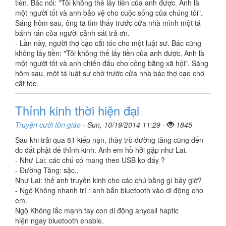
tiền. Bác nói: "Tôi không thể lấy tiền của anh được. Anh là
một người tốt và anh bảo vệ cho cuộc sống của chúng tôi".
Sáng hôm sau, ông ta tìm thấy trước cửa nhà mình một tá
bánh rán của người cảnh sát trả ơn.
- Lần này, người thợ cạo cắt tóc cho một luật sư. Bác cũng
không lấy tiền: "Tôi không thể lấy tiền của anh được. Anh là
một người tốt và anh chiến đấu cho công bằng xã hội". Sáng
hôm sau, một tá luật sư chờ trước cửa nhà bác thợ cạo chờ
cắt tóc.
Thỉnh kinh thời hiện đại
Truyện cười tôn giáo
- Sun, 10/19/2014 11:29 -
1845
Sau khi trải qua 81 kiếp nạn, thày trò đường tăng cũng đến
đc đất phật để thỉnh kinh. Anh em hồ hởi gặp như Lai.
- Như Lai: các chú có mang theo USB ko đấy ?
- Đường Tăng: sặc..
Như Lai: thế anh truyền kinh cho các chú bằng gì bây giờ?
- Ngộ Không nhanh trí : anh bắn bluetooth vào di động cho
em.
Ngộ Không lắc mạnh tay con di động anycall haptic
hiện ngay bluetooth enable.