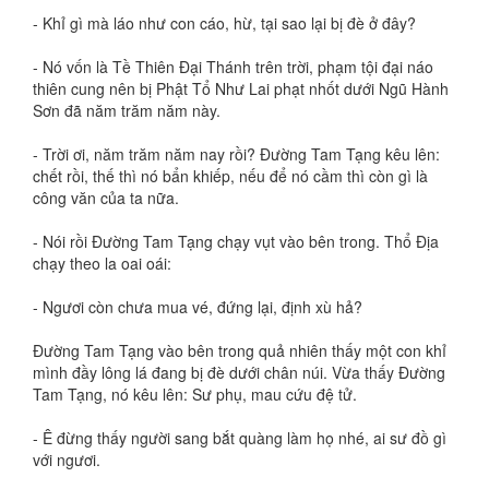
- Khỉ gì mà láo như con cáo, hừ, tại sao lại bị đè ở đây?
- Nó vốn là Tề Thiên Đại Thánh trên trời, phạm tội đại náo
thiên cung nên bị Phật Tổ Như Lai phạt nhốt dưới Ngũ Hành
Sơn đã năm trăm năm này.
- Trời ơi, năm trăm năm nay rồi? Đường Tam Tạng kêu lên:
chết rồi, thế thì nó bẩn khiếp, nếu để nó cầm thì còn gì là
công văn của ta nữa.
- Nói rồi Đường Tam Tạng chạy vụt vào bên trong. Thổ Địa
chạy theo la oai oái:
- Ngươi còn chưa mua vé, đứng lại, định xù hả?
Đường Tam Tạng vào bên trong quả nhiên thấy một con khỉ
mình đầy lông lá đang bị đè dưới chân núi. Vừa thấy Đường
Tam Tạng, nó kêu lên: Sư phụ, mau cứu đệ tử.
- Ê đừng thấy người sang bắt quàng làm họ nhé, ai sư đồ gì
với ngươi.