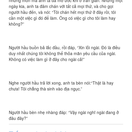
những món mà anh ta đã mơ ước khi ở trần gian. Nhưng một
ngày kia, anh ta đâm chán với tất cả mọi thứ, và cho gọi
người hầu đến, và nói: “Tôi chán hết mọi thứ ở đây rồi, tôi
cần một việc gì đó để làm. Ông có việc gì cho tôi làm hay
không?”
Người hầu buồn bả lắc đầu, rồi đáp, “Xin lỗi ngài. Đó là điều
duy nhất chúng tôi không thể thỏa mãn yêu cầu của ngài.
Không có việc làm gì ở đây cho ngài cả!”
Nghe người hầu trả lời xong, anh ta bèn nói:“Thật là hay
chưa! Tôi chẳng thà sinh vào địa ngục.”
Người hầu bèn nhẹ nhàng đáp: “Vậy ngài nghĩ ngài đang ở
đâu đây?”