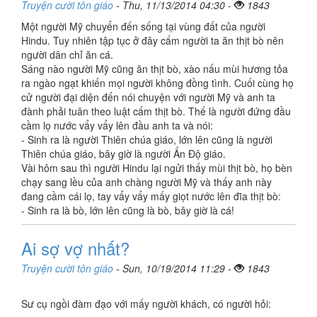
Truyện cười tôn giáo
- Thu, 11/13/2014 04:30 -
1843
Một người Mỹ chuyển đến sống tại vùng đất của người
Hindu. Tuy nhiên tập tục ở đây cấm người ta ăn thịt bò nên
người dân chỉ ăn cá.
Sáng nào người Mỹ cũng ăn thịt bò, xào nấu mùi hương tỏa
ra ngào ngạt khiến mọi người không đồng tình. Cuối cùng họ
cử người đại diện đến nói chuyện với người Mỹ và anh ta
đành phải tuân theo luật cấm thịt bò. Thế là người đứng đầu
cầm lọ nước vẩy vẩy lên đầu anh ta và nói:
- Sinh ra là người Thiên chúa giáo, lớn lên cũng là người
Thiên chúa giáo, bây giờ là người Ấn Độ giáo.
Vài hôm sau thì người Hindu lại ngửi thấy mùi thịt bò, họ bèn
chạy sang lều của anh chàng người Mỹ và thấy anh này
đang cầm cái lọ, tay vẩy vẩy mấy giọt nước lên đĩa thịt bò:
- Sinh ra là bò, lớn lên cũng là bò, bây giờ là cá!
Ai sợ vợ nhất?
Truyện cười tôn giáo
- Sun, 10/19/2014 11:29 -
1843
Sư cụ ngồi đàm đạo với mấy người khách, có người hỏi: