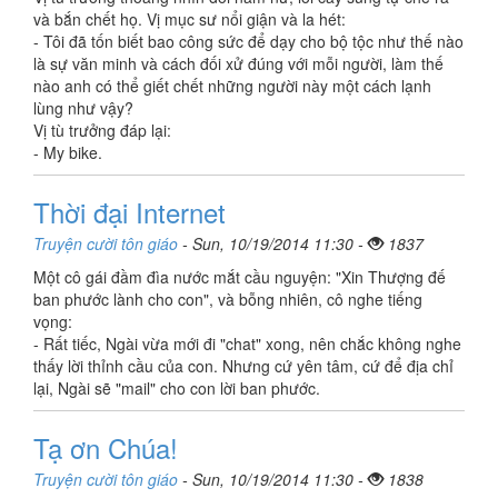
và bắn chết họ. Vị mục sư nổi giận và la hét:
- Tôi đã tốn biết bao công sức để dạy cho bộ tộc như thế nào
là sự văn minh và cách đối xử đúng với mỗi người, làm thế
nào anh có thể giết chết những người này một cách lạnh
lùng như vậy?
Vị tù trưởng đáp lại:
- My bike.
Thời đại Internet
Truyện cười tôn giáo
- Sun, 10/19/2014 11:30 -
1837
Một cô gái đầm đìa nước mắt cầu nguyện: "Xin Thượng đế
ban phước lành cho con", và bỗng nhiên, cô nghe tiếng
vọng:
- Rất tiếc, Ngài vừa mới đi "chat" xong, nên chắc không nghe
thấy lời thỉnh cầu của con. Nhưng cứ yên tâm, cứ để địa chỉ
lại, Ngài sẽ "mail" cho con lời ban phước.
Tạ ơn Chúa!
Truyện cười tôn giáo
- Sun, 10/19/2014 11:30 -
1838