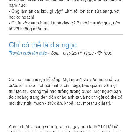
hậm hực:
- Ông làm ăn cái kiểu gì vậy? Làm tôi tốn tiền sửa sang, vỡ
hết kế hoạch!
- Chúa vò đầu bứt tai: Là bà đấy ư? Bà khác trước quá, nên
tôi đã không nhận ra!
Chỉ có thể là địa ngục
Truyện cười tôn giáo
- Sun, 10/19/2014 11:29 -
1836
Có một câu chuyện kể rằng: Một người kia vừa mới chết và
được sinh vào một nơi thật là xinh đẹp, bao quanh với mọi
thứ lạc thú không thể nào tưởng tượng được. Một người bận
áo choàng trắng đến đón chào anh ta và nói: “Ngài có thể có
mọi thứ ngài muốn - thức ăn, khoái lạc, mọi thứ giải trí.”
Anh ta thật là sung sướng, và cả ngày anh ta thử hết tất cả