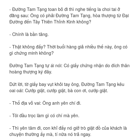
- Đường Tam Tạng toan bỏ đi thì nghe tiếng la choi tai ở
đằng sau: Ông có phải Đường Tam Tạng, hòa thượng từ Đại
Đường đến Tây Thiên Thỉnh Kinh không?
- Chính là bần tăng.
- Thật không đấy? Thời buổi hàng giả nhiều thế này, ông có
gì chứng minh không?
Đường Tam Tạng tự ái nói: Có giấy chứng nhận do đích thân
hoàng thượng ký đây.
Dứt lời, tờ giấy bay vụt khỏi tay ông, Đường Tam Tạng kêu
oai oái: Cướp giật, cướp giật, bà con ơi, cướp giật.
- Thổ địa vỗ vai: Ông anh yên chí đi.
- Tôi đầu trọc làm gì có chí mà yên.
- Thì yên tâm đi, con khỉ đấy nó giở trò giật đồ của khách là
chuyện thường ấy mà, tí nữa nó trả ngay.