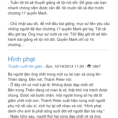
- Tuần tới tôi sẽ thuyết giảng về tội nói dối. Để giúp các bạn
nhanh chóng nắm được vấn đề, tôi muốn tất cả đọc trước
chương 17 quyển Mark.
- Chủ nhật sau đó, để mở đầu bài giảng, mục sư liền yêu cầu
những người đã đọc chương 17 quyển Mark giơ tay. Tất cả
đều giơ tay. Ông mục sư cười và nói: Tốt! Bây giờ tôi sẽ tiến
hành bài giảng về tội nói dối. Quyển Mark chỉ có 16
chương...
Hình phạt
Truyện cười tôn giáo
- Sun, 10/19/2014 11:30 -
1867
Ba người đàn ông chết trong một vụ tai nạn và cùng lên
Thiên đàng. Đến nơi, Thánh Peter nói:
- Ở đây chỉ có một luật lệ: Không được đạp chết vịt!
Bên trong Thiên đàng cơ man là vịt, thật khó mà tránh được
chúng. Được vài bước chân, một người trong số họ đã lỡ
giẫm chết một con. Thánh Peter xuất hiện cùng một người
phụ nữ rất xấu xí, xích họ lại với nhau và nói: "Hình phạt
dành cho anh là phải sống suốt đời với người đàn bà này."
- Ngày hôm sau, người thứ hai cũng đạp chết vịt và ông