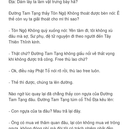
Địa: Dám lấy ta làm vật trưng bày hả?
Đường Tam Tạng thấy Tôn Ngộ Không thoát được bèn nói: Ê
thế còn vụ ta giải thoát cho mi thì sao?
- Tôn Ngộ Không quỳ xuống nói: Yên tâm đi, tôi không xù
đâu mà sợ, Sư phụ, đệ tử nguyện đi theo người đến Tây
Thiên Thỉnh kinh.
- Thật chứ? Đường Tam Tạng không giấu nổi vẻ thất vọng
khi không được trả công. Free thù lao chứ?
- Ok, điều này Phật Tổ nói rõ rồi, thù lao free luôn.
- Thế thì được, chúng ta lên đường.
Nào ngờ lúc quay lại đã chẳng thấy con ngựa của Đường
Tam Tạng đâu. Đường Tam Tạng túm cổ Thổ Địa kêu lên:
- Con ngựa của ta đâu? Mau trả lại đây.
- Ông có mua vé thăm quan đâu, lại còn không mua vé trông
ngựa, không đóng phí mà đòi tôi có trách nhiệm phải đền