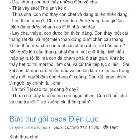
- Dạ, nhưng con mơ thấy những điều về cha.
- Thật vậy sao! Thế anh kể đi.
- Thưa cha, con mơ thấy con chết và đang đi lên thiên đàng.
- Lên thiên đàng?. Cha xứ kêu lên. Anh không bao giờ lên
thiên đàng được vì anh có đi lễ nhà thờ đâu.
- Lạy cha, thật ạ, con được lên thiên đàng. Con thấy một cái
thang rất dài và một thiên thần đứng dưới chân cầu thang.
Thiên thần đưa cho con một cục phấn rất to, rồi bảo con: "
Mỗi bước lên cầu thang, phải đánh một chữ thập. Mỗi dấu
thập ấy là tội lỗi mà con đã phạm phải ở trần gian. Khi nào
thấy hết tội thì mới thôi làm dấu và cứ thế tiếp tục đi lên". Sau
khi con đã đánh rất nhiều dấu và leo lên khá xa thì con trông
thấy một người đàn ông đang đi xuống. Con rất ngạc nhiên,
vì người ấy chính là... cha.
- Là tôi? Tại sao tôi lại đang ở đấy?
- Thưa cha, đấy là điều mà con ngạc nhiên. Con đã hỏi cha
và cha trả lời: "Tao xuống xin thêm phấn".
Bức thư gởi papa Điện Lực
Truyện cười tôn giáo
- Sun, 10/19/2014 11:30 -
1861
Kính thưa cha!