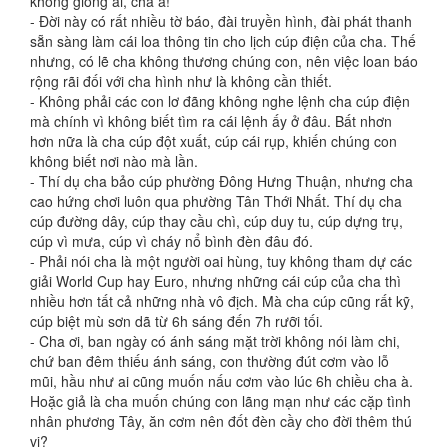
không giống ai, cha à!
- Đời này có rất nhiều tờ báo, đài truyền hình, đài phát thanh
sẵn sàng làm cái loa thông tin cho lịch cúp điện của cha. Thế
nhưng, có lẽ cha không thương chúng con, nên việc loan báo
rộng rãi đối với cha hình như là không cần thiết.
- Không phải các con lơ đãng không nghe lệnh cha cúp điện
mà chính vì không biết tìm ra cái lệnh ấy ở đâu. Bất nhơn
hơn nữa là cha cúp đột xuất, cúp cái rụp, khiến chúng con
không biết nơi nào mà lần.
- Thí dụ cha bảo cúp phường Đông Hưng Thuận, nhưng cha
cao hứng chơi luôn qua phường Tân Thới Nhất. Thí dụ cha
cúp đường dây, cúp thay cầu chì, cúp duy tu, cúp dựng trụ,
cúp vì mưa, cúp vì cháy nổ bình đèn đâu đó.
- Phải nói cha là một người oai hùng, tuy không tham dự các
giải World Cup hay Euro, nhưng những cái cúp của cha thì
nhiều hơn tất cả những nhà vô địch. Mà cha cúp cũng rất kỹ,
cúp biệt mù sơn dã từ 6h sáng đến 7h rưỡi tối.
- Cha ơi, ban ngày có ánh sáng mặt trời không nói làm chi,
chứ ban đêm thiếu ánh sáng, con thường đút cơm vào lỗ
mũi, hầu như ai cũng muốn nấu cơm vào lúc 6h chiều cha à.
Hoặc giả là cha muốn chúng con lãng mạn như các cặp tình
nhân phương Tây, ăn cơm nên đốt đèn cầy cho đời thêm thú
vị?