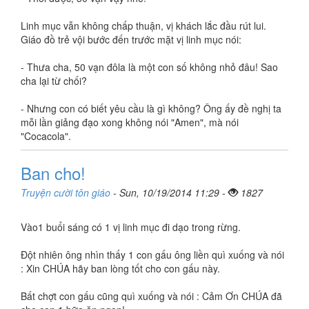
Linh mục vẫn không chấp thuận, vị khách lắc đầu rút lui.
Giáo đồ trẻ vội bước đến trước mặt vị linh mục nói:
- Thưa cha, 50 vạn đôla là một con số không nhỏ đâu! Sao
cha lại từ chối?
- Nhưng con có biết yêu cầu là gì không? Ông ấy đề nghị ta
mỗi lần giảng đạo xong không nói "Amen", mà nói
"Cocacola".
Ban cho!
Truyện cười tôn giáo
- Sun, 10/19/2014 11:29 -
1827
Vào1 buổi sáng có 1 vị linh mục đi dạo trong rừng.
Đột nhiên ông nhìn thấy 1 con gấu ông liền quì xuống và nói
: Xin CHÚA hãy ban lòng tốt cho con gấu này.
Bất chợt con gấu cũng quì xuống và nói : Cảm Ơn CHÚA đã