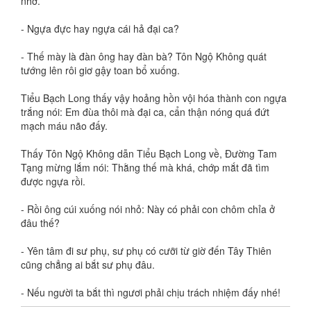
nhớ.
- Ngựa đực hay ngựa cái hả đại ca?
- Thế mày là đàn ông hay đàn bà? Tôn Ngộ Không quát
tướng lên rôi giơ gậy toan bổ xuống.
Tiểu Bạch Long thấy vậy hoảng hồn vội hóa thành con ngựa
trắng nói: Em đùa thôi mà đại ca, cẩn thận nóng quá đứt
mạch máu não đấy.
Thấy Tôn Ngộ Không dẫn Tiểu Bạch Long về, Đường Tam
Tạng mừng lắm nói: Thằng thế mà khá, chớp mắt đã tìm
được ngựa rồi.
- Rồi ông cúi xuống nói nhỏ: Này có phải con chôm chỉa ở
đâu thế?
- Yên tâm đi sư phụ, sư phụ có cưỡi từ giờ đến Tây Thiên
cũng chẳng ai bắt sư phụ đâu.
- Nếu người ta bắt thì ngươi phải chịu trách nhiệm đấy nhé!