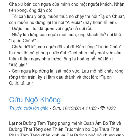
Cha xứ bán con ngựa của mình cho một người khách. Nhận
tiền xong, ông dặn dò:
- Tôi cần lưu ý ông, muốn thúc nó chạy thì nói "Tạ ơn Chúa",
còn muốn nó đứng lại thì nói "Alléluia" (hãy hoan hỉ lên).
- Được thôi, tôi đã quen với ngựa cả đời rồi.
- Nhảy lên lưng con ngựa mới mua, ông khách thử nói khẽ:
"Tạ ơn Chúa!"
- Chưa dứt lời, con ngựa đã vọt đi. Đến tiếng "Tạ ơn Chúa"
thứ hai thì nó phóng nước đại. Chợt nhìn thấy một vực sâu
thăm thẳm ngay phía trước, ông ta hoảng hốt hét lên :
"Alléluia!"
- Con ngựa kịp dừng lại sát mép vực. Lau mồ hôi chảy ròng
ròng trên trán, kỵ sĩ làm dấu thánh và thốt lên: "Tạ ơn
C...h...ú...a!"
Cứu Ngộ Không
Truyện cười tôn giáo
- Sun, 10/19/2014 11:29 -
1839
Lại nói Đường Tam Tạng phụng mệnh Quan Âm Bồ Tát và
Đường Thái Tông đến Thiên Trúc thỉnh bộ Đại Thừa Phật
Pháp Tam Tạng chân kinh về Đại Đường phổ độ chúng sinh.