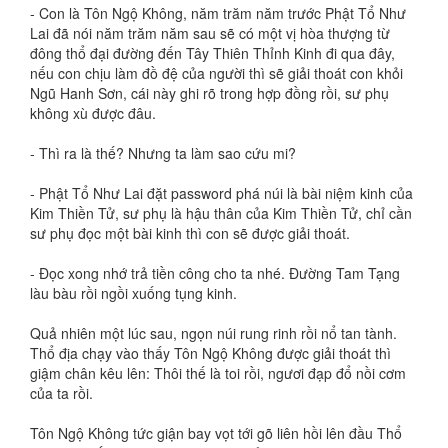
- Con là Tôn Ngộ Không, năm trăm năm trước Phật Tổ Như
Lai đã nói năm trăm năm sau sẽ có một vị hòa thượng từ
đông thổ đại đường đến Tây Thiên Thỉnh Kinh đi qua đây,
nếu con chịu làm đồ đệ của người thì sẽ giải thoát con khỏi
Ngũ Hanh Sơn, cái này ghi rõ trong hợp đồng rồi, sư phụ
không xù được đâu.
- Thì ra là thế? Nhưng ta làm sao cứu mi?
- Phật Tổ Như Lai đặt password phá núi là bài niệm kinh của
Kim Thiền Tử, sư phụ là hậu thân của Kim Thiền Tử, chỉ cần
sư phụ đọc một bài kinh thì con sẽ được giải thoát.
- Đọc xong nhớ trả tiền công cho ta nhé. Đường Tam Tạng
làu bàu rồi ngồi xuống tụng kinh.
Quả nhiên một lúc sau, ngọn núi rung rinh rồi nổ tan tành.
Thổ địa chạy vào thấy Tôn Ngộ Không được giải thoát thì
giậm chân kêu lên: Thôi thế là toi rồi, ngươi đạp đổ nồi cơm
của ta rồi.
Tôn Ngộ Không tức giận bay vọt tới gõ liên hồi lên đầu Thổ