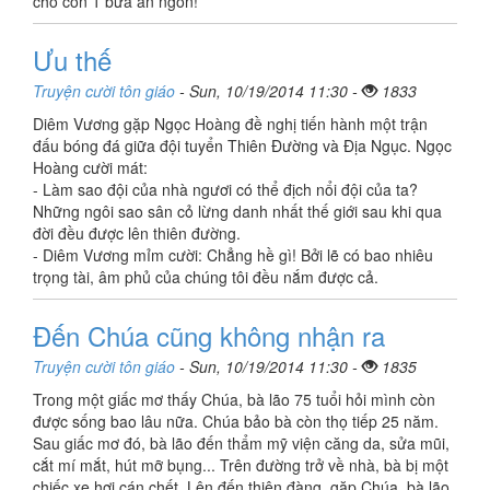
cho con 1 bữa ăn ngon!
Ưu thế
Truyện cười tôn giáo
- Sun, 10/19/2014 11:30 -
1833
Diêm Vương gặp Ngọc Hoàng đề nghị tiến hành một trận
đấu bóng đá giữa đội tuyển Thiên Đường và Địa Ngục. Ngọc
Hoàng cười mát:
- Làm sao đội của nhà ngươi có thể địch nổi đội của ta?
Những ngôi sao sân cỏ lừng danh nhất thế giới sau khi qua
đời đều được lên thiên đường.
- Diêm Vương mỉm cười: Chẳng hề gì! Bởi lẽ có bao nhiêu
trọng tài, âm phủ của chúng tôi đều nắm được cả.
Đến Chúa cũng không nhận ra
Truyện cười tôn giáo
- Sun, 10/19/2014 11:30 -
1835
Trong một giấc mơ thấy Chúa, bà lão 75 tuổi hỏi mình còn
được sống bao lâu nữa. Chúa bảo bà còn thọ tiếp 25 năm.
Sau giấc mơ đó, bà lão đến thẩm mỹ viện căng da, sửa mũi,
cắt mí mắt, hút mỡ bụng... Trên đường trở về nhà, bà bị một
chiếc xe hơi cán chết. Lên đến thiên đàng, gặp Chúa, bà lão