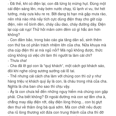
- Đã thế, khi có điện lại, con đã từng bị mừng hụt. Đùng một
cái điện sáng lên, máy bơm nước chạy, tủ lạnh vi vu, tivi hét
tướng, máy cưa kêu re re. Bởi đang bị hạn mà gặp mưa rào,
nên nhà nào nhà nấy tích cực dùng điện thay cho giờ cúp
điện, nên nổ bình đèn, cháy cầu dao, cháy đường dây. Điện
lại cúp cái rụp! Thử hỏi mâm cơm đêm có gì hắc ám hơn
không?
- Con đảm bảo, trong báo cáo gia tăng dân số, sinh thêm
con thứ ba có phần trách nhiệm lớn của cha. Nửa khuya mà
cha cúp điện thì ai mà ngủ nổi? Mà ngủ không được, thức
cũng không có việc chi làm thì người ta làm cái chi?
- Thưa cha!
- Cha đã lỡ gọi con là "quý khách”, một cách gọi khách sáo,
đôi khi nghe cũng sương sướng cái lỗ tai.
- Thế nhưng cái cách cha làm với chúng con thì cứ y như
hàng triệu vị khách quý ấy là con, là cháu trong nhà của cha.
Nghĩa là cha ban cho sao thì chịu vậy.
- Ấy là con chưa kể đến những nguy hiểm mà chúng con gặp
phải. Cha biết không? Đi ngoài đường mà con sợ lắm cha à,
chẳng may dây điện rớt, dây điện lòng thòng... con bị giựt
đen thui về thăm ông bà quá sớm. Mà con chết nếu đuợc
cha rủ lòng thương xót đứa con trung thành của cha thì đỡ