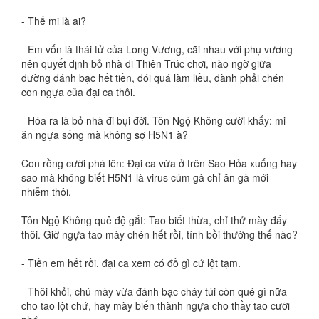
- Thế mi là ai?
- Em vốn là thái tử của Long Vương, cãi nhau với phụ vương
nên quyết định bỏ nhà đi Thiên Trúc chơi, nào ngờ giữa
đường đánh bạc hết tiền, đói quá làm liều, đành phải chén
con ngựa của đại ca thôi.
- Hóa ra là bỏ nhà đi bụi đời. Tôn Ngộ Không cười khẩy: mi
ăn ngựa sống mà không sợ H5N1 à?
Con rồng cười phá lên: Đại ca vừa ở trên Sao Hỏa xuống hay
sao mà không biết H5N1 là virus cúm gà chỉ ăn gà mới
nhiễm thôi.
Tôn Ngộ Không quê độ gắt: Tao biết thừa, chỉ thử mày đấy
thôi. Giờ ngựa tao mày chén hết rồi, tính bồi thường thế nào?
- Tiền em hết rồi, đại ca xem có đồ gì cứ lột tạm.
- Thôi khỏi, chú mày vừa đánh bạc cháy túi còn qué gì nữa
cho tao lột chứ, hay mày biến thành ngựa cho thầy tao cưỡi