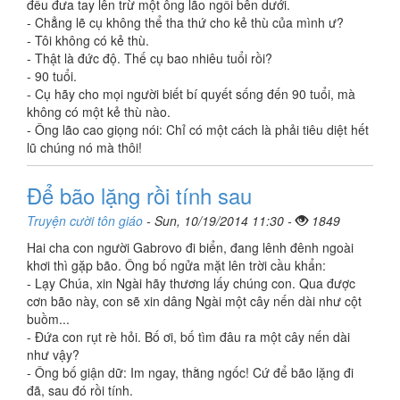
đều đưa tay lên trừ một ông lão ngồi bên dưới.
- Chẳng lẽ cụ không thể tha thứ cho kẻ thù của mình ư?
- Tôi không có kẻ thù.
- Thật là đức độ. Thế cụ bao nhiêu tuổi rồi?
- 90 tuổi.
- Cụ hãy cho mọi người biết bí quyết sống đến 90 tuổi, mà
không có một kẻ thù nào.
- Ông lão cao giọng nói: Chỉ có một cách là phải tiêu diệt hết
lũ chúng nó mà thôi!
Để bão lặng rồi tính sau
Truyện cười tôn giáo
- Sun, 10/19/2014 11:30 -
1849
Hai cha con người Gabrovo đi biển, đang lênh đênh ngoài
khơi thì gặp bão. Ông bố ngửa mặt lên trời cầu khẩn:
- Lạy Chúa, xin Ngài hãy thương lấy chúng con. Qua được
cơn bão này, con sẽ xin dâng Ngài một cây nến dài như cột
buồm...
- Đứa con rụt rè hỏi. Bố ơi, bố tìm đâu ra một cây nến dài
như vậy?
- Ông bố giận dữ: Im ngay, thằng ngốc! Cứ để bão lặng đi
đã, sau đó rồi tính.