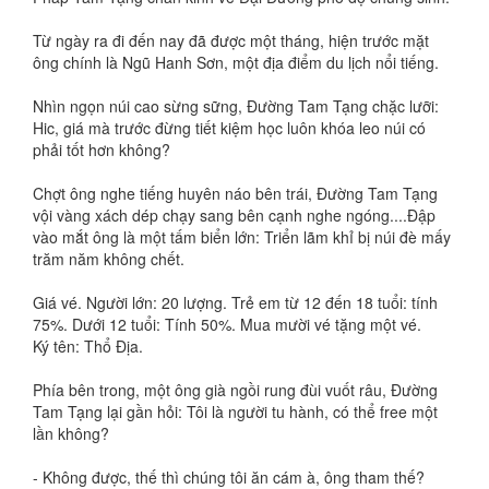
Từ ngày ra đi đến nay đã được một tháng, hiện trước mặt
ông chính là Ngũ Hanh Sơn, một địa điểm du lịch nổi tiếng.
Nhìn ngọn núi cao sừng sững, Đường Tam Tạng chặc lưỡi:
Hic, giá mà trước đừng tiết kiệm học luôn khóa leo núi có
phải tốt hơn không?
Chợt ông nghe tiếng huyên náo bên trái, Đường Tam Tạng
vội vàng xách dép chạy sang bên cạnh nghe ngóng....Đập
vào mắt ông là một tấm biển lớn: Triển lãm khỉ bị núi đè mấy
trăm năm không chết.
Giá vé. Người lớn: 20 lượng. Trẻ em từ 12 đến 18 tuổi: tính
75%. Dưới 12 tuổi: Tính 50%. Mua mười vé tặng một vé.
Ký tên: Thổ Địa.
Phía bên trong, một ông già ngồi rung đùi vuốt râu, Đường
Tam Tạng lại gần hỏi: Tôi là người tu hành, có thể free một
lần không?
- Không được, thế thì chúng tôi ăn cám à, ông tham thế?