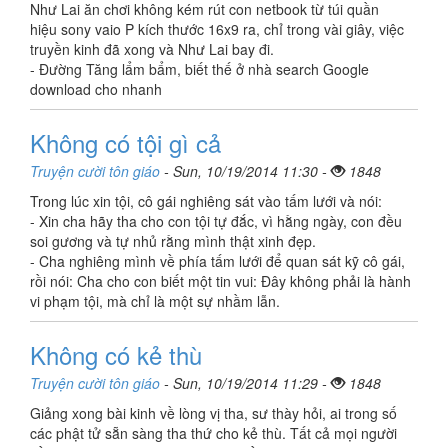
Như Lai ăn chơi không kém rút con netbook từ túi quần
hiệu sony vaio P kích thước 16x9 ra, chỉ trong vài giây, việc
truyền kinh đã xong và Như Lai bay đi.
- Đường Tăng lẩm bẩm, biết thế ở nhà search Google
download cho nhanh
Không có tội gì cả
Truyện cười tôn giáo
- Sun, 10/19/2014 11:30 -
1848
Trong lúc xin tội, cô gái nghiêng sát vào tấm lưới và nói:
- Xin cha hãy tha cho con tội tự đắc, vì hằng ngày, con đều
soi gương và tự nhủ rằng mình thật xinh đẹp.
- Cha nghiêng mình về phía tấm lưới để quan sát kỹ cô gái,
rồi nói: Cha cho con biết một tin vui: Đây không phải là hành
vi phạm tội, mà chỉ là một sự nhầm lẫn.
Không có kẻ thù
Truyện cười tôn giáo
- Sun, 10/19/2014 11:29 -
1848
Giảng xong bài kinh về lòng vị tha, sư thày hỏi, ai trong số
các phật tử sẵn sàng tha thứ cho kẻ thù. Tất cả mọi người