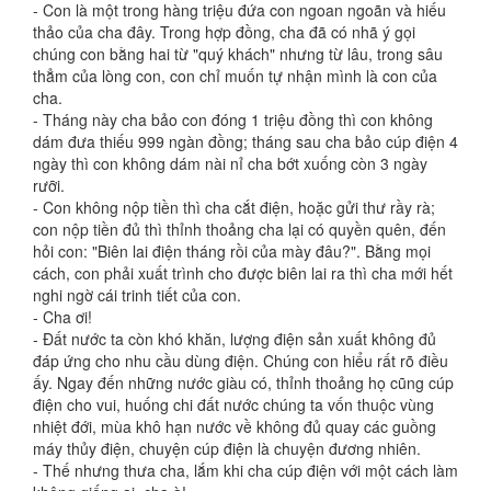
- Con là một trong hàng triệu đứa con ngoan ngoãn và hiếu
thảo của cha đây. Trong hợp đồng, cha đã có nhã ý gọi
chúng con bằng hai từ "quý khách" nhưng từ lâu, trong sâu
thẳm của lòng con, con chỉ muốn tự nhận mình là con của
cha.
- Tháng này cha bảo con đóng 1 triệu đồng thì con không
dám đưa thiếu 999 ngàn đồng; tháng sau cha bảo cúp điện 4
ngày thì con không dám nài nỉ cha bớt xuống còn 3 ngày
rưỡi.
- Con không nộp tiền thì cha cắt điện, hoặc gửi thư rầy rà;
con nộp tiền đủ thì thỉnh thoảng cha lại có quyền quên, đến
hỏi con: "Biên lai điện tháng rồi của mày đâu?". Bằng mọi
cách, con phải xuất trình cho được biên lai ra thì cha mới hết
nghi ngờ cái trinh tiết của con.
- Cha ơi!
- Đất nước ta còn khó khăn, lượng điện sản xuất không đủ
đáp ứng cho nhu cầu dùng điện. Chúng con hiểu rất rõ điều
ấy. Ngay đến những nước giàu có, thỉnh thoảng họ cũng cúp
điện cho vui, huống chi đất nước chúng ta vốn thuộc vùng
nhiệt đới, mùa khô hạn nước về không đủ quay các guồng
máy thủy điện, chuyện cúp điện là chuyện đương nhiên.
- Thế nhưng thưa cha, lắm khi cha cúp điện với một cách làm