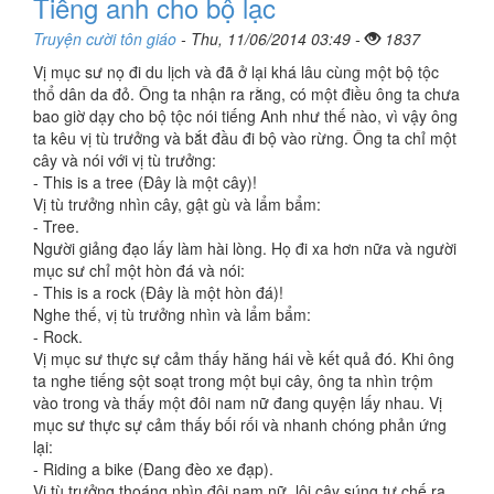
Tiếng anh cho bộ lạc
Truyện cười tôn giáo
- Thu, 11/06/2014 03:49 -
1837
Vị mục sư nọ đi du lịch và đã ở lại khá lâu cùng một bộ tộc
thổ dân da đỏ. Ông ta nhận ra rằng, có một điều ông ta chưa
bao giờ dạy cho bộ tộc nói tiếng Anh như thế nào, vì vậy ông
ta kêu vị tù trưởng và bắt đầu đi bộ vào rừng. Ông ta chỉ một
cây và nói với vị tù trưởng:
- This is a tree (Đây là một cây)!
Vị tù trưởng nhìn cây, gật gù và lẩm bẩm:
- Tree.
Người giảng đạo lấy làm hài lòng. Họ đi xa hơn nữa và người
mục sư chỉ một hòn đá và nói:
- This is a rock (Ðây là một hòn đá)!
Nghe thế, vị tù trưởng nhìn và lẩm bẩm:
- Rock.
Vị mục sư thực sự cảm thấy hăng hái về kết quả đó. Khi ông
ta nghe tiếng sột soạt trong một bụi cây, ông ta nhìn trộm
vào trong và thấy một đôi nam nữ đang quyện lấy nhau. Vị
mục sư thực sự cảm thấy bối rối và nhanh chóng phản ứng
lại:
- Riding a bike (Ðang đèo xe đạp).
Vị tù trưởng thoáng nhìn đôi nam nữ, lôi cây súng tự chế ra