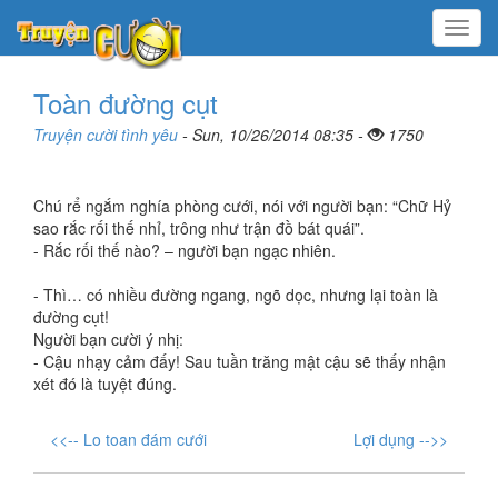
Menu
Toàn đường cụt
Truyện cười tình yêu
- Sun, 10/26/2014 08:35 -
1750
Chú rể ngắm nghía phòng cưới, nói với người bạn: “Chữ Hỷ
sao rắc rối thế nhỉ, trông như trận đồ bát quái”.
- Rắc rối thế nào? – người bạn ngạc nhiên.
- Thì… có nhiều đường ngang, ngõ dọc, nhưng lại toàn là
đường cụt!
Người bạn cười ý nhị:
- Cậu nhạy cảm đấy! Sau tuần trăng mật cậu sẽ thấy nhận
xét đó là tuyệt đúng.
<<-- Lo toan đám cưới
Lợi dụng -->>