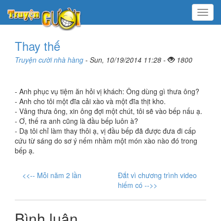
Menu
Thay thế
Truyện cười nhà hàng
- Sun, 10/19/2014 11:28 -
1800
- Anh phục vụ tiệm ăn hỏi vị khách: Ông dùng gì thưa ông?
- Anh cho tôi một đĩa cải xào và một đĩa thịt kho.
- Vâng thưa ông, xin ông đợi một chút, tôi sẽ vào bếp nấu ạ.
- Ơ, thế ra anh cũng là đầu bếp luôn à?
- Dạ tôi chỉ làm thay thôi ạ, vị đầu bếp đã được đưa đi cấp
cứu từ sáng do sơ ý nếm nhầm một món xào nào đó trong
bếp ạ.
<<-- Mỗi năm 2 lần
Đắt vì chương trình video
hiếm có -->>
Bình luận