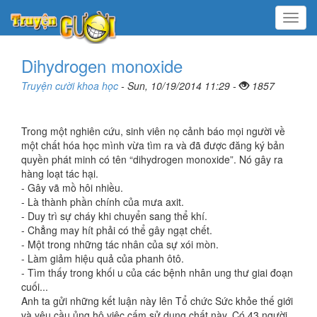
Menu
Dihydrogen monoxide
Truyện cười khoa học
- Sun, 10/19/2014 11:29 -
1857
Trong một nghiên cứu, sinh viên nọ cảnh báo mọi người về
một chất hóa học mình vừa tìm ra và đã được đăng ký bản
quyền phát minh có tên “dihydrogen monoxide”. Nó gây ra
hàng loạt tác hại.
- Gây vã mồ hôi nhiều.
- Là thành phần chính của mưa axit.
- Duy trì sự cháy khi chuyển sang thể khí.
- Chẳng may hít phải có thể gây ngạt chết.
- Một trong những tác nhân của sự xói mòn.
- Làm giảm hiệu quả của phanh ôtô.
- Tìm thấy trong khối u của các bệnh nhân ung thư giai đoạn
cuối...
Anh ta gửi những kết luận này lên Tổ chức Sức khỏe thế giới
và yêu cầu ủng hộ việc cấm sử dụng chất này. Có 43 người