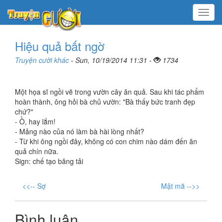
Menu
Hiệu quả bất ngờ
Truyện cười khác
- Sun, 10/19/2014 11:31 -
1734
Một họa sĩ ngồi vẽ trong vườn cây ăn quả. Sau khi tác phẩm
hoàn thành, ông hỏi bà chủ vườn: "Bà thấy bức tranh đẹp
chứ?"
- Ồ, hay lắm!
- Mảng nào của nó làm bà hài lòng nhất?
- Từ khi ông ngồi đây, không có con chim nào dám đến ăn
quả chín nữa.
Sign: chế tạo băng tải
<<-- Sợ
Mật mã -->>
Bình luận