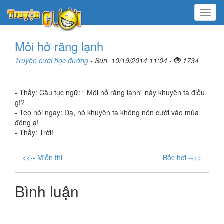
Menu
Môi hở răng lạnh
Truyện cười học đường
- Sun, 10/19/2014 11:04 -
1734
- Thầy: Câu tục ngữ: “ Môi hở răng lạnh” này khuyên ta điều
gì?
- Tèo nói ngay: Dạ, nó khuyên ta không nên cười vào mùa
đông ạ!
- Thầy: Trời!
<<-- Miễn thi
Bốc hơi -->>
Bình luận