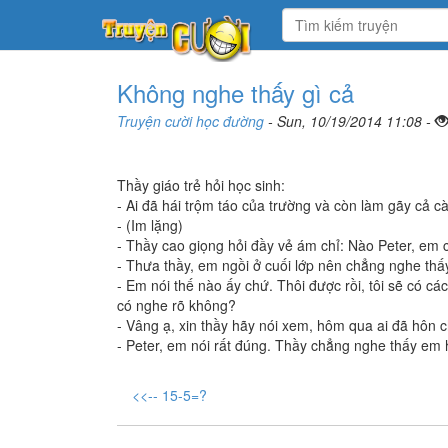
Không nghe thấy gì cả
Truyện cười học đường
- Sun, 10/19/2014 11:08 -
Thầy giáo trẻ hỏi học sinh:
- Ai đã hái trộm táo của trường và còn làm gãy cả c
- (Im lặng)
- Thầy cao giọng hỏi đầy vẻ ám chỉ: Nào Peter, em 
- Thưa thầy, em ngồi ở cuối lớp nên chẳng nghe thấy
- Em nói thế nào ấy chứ. Thôi được rồi, tôi sẽ có cá
có nghe rõ không?
- Vâng ạ, xin thầy hãy nói xem, hôm qua ai đã hôn c
- Peter, em nói rất đúng. Thầy chẳng nghe thấy em h
<<-- 15-5=?