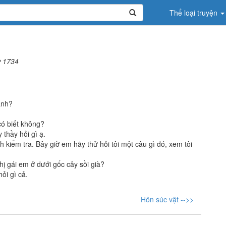
Thể loại truyện
1734
ành?
có biết không?
 thầy hỏi gì ạ.
ch kiểm tra. Bây giờ em hãy thử hỏi tôi một câu gì đó, xem tôi
hị gái em ở dưới gốc cây sồi già?
ỏi gì cả.
Hôn súc vật -->>