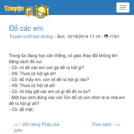
Menu
Đố các em
Truyện cười học đường
- Sun, 10/19/2014 11:10 -
1741
Trong lúc đang học căn thẳng, cô giáo thay đổi không khí
bằng cách đố vui.
- Cô: cô đố các em con gà để ra hột gì?
- HS: Thưa cô hột gà ah!
- Cô: đố mấy em, con vịt để ra hột gì nào?
- HS: Thưa cô hột vịt ah!
- Cô: rồi bây giờ các em có gì để đố co ko?
- Một học sinh đứng vào nói: Em đố cô con chim le le nhà em
đẻ ra hột gì ah?
- Cô: đỏ mặt.
<<-- Vốn tiếng Pháp của
Theo sách -->>
John