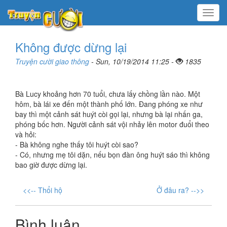
Menu
Không được dừng lại
Truyện cười giao thông
- Sun, 10/19/2014 11:25 -
1835
Bà Lucy khoảng hơn 70 tuổi, chưa lấy chồng lần nào. Một
hôm, bà lái xe đến một thành phố lớn. Đang phóng xe như
bay thì một cảnh sát huýt còi gọi lại, nhưng bà lại nhấn ga,
phóng bốc hơn. Người cảnh sát vội nhảy lên motor đuổi theo
và hỏi:
- Bà không nghe thấy tôi huýt còi sao?
- Có, nhưng mẹ tôi dặn, nếu bọn đàn ông huýt sáo thì không
bao giờ được dừng lại.
<<-- Thổi hộ
Ở đâu ra? -->>
Bình luận