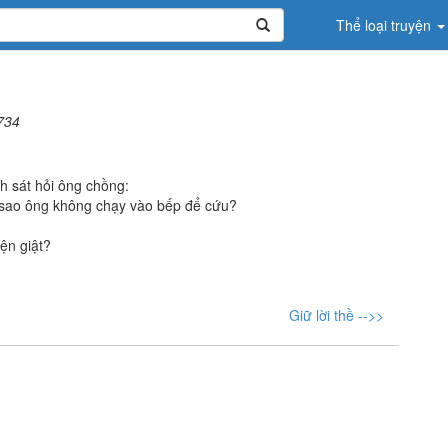
Thể loại truyện
734
nh sát hỏi ông chồng:
ại sao ông không chạy vào bếp để cứu?
ện giật?
Giữ lời thề -->>