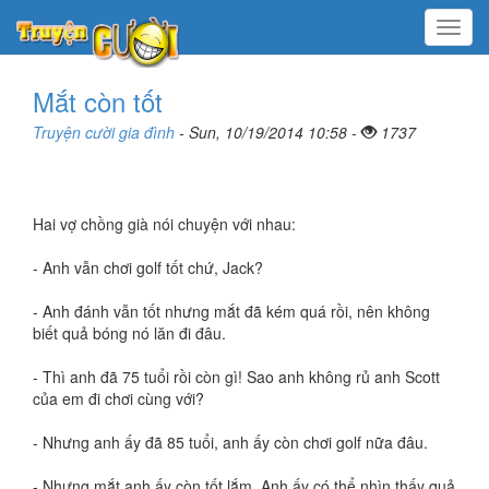
Menu
Mắt còn tốt
Truyện cười gia đình
- Sun, 10/19/2014 10:58 -
1737
Hai vợ chồng già nói chuyện với nhau:
- Anh vẫn chơi golf tốt chứ, Jack?
- Anh đánh vẫn tốt nhưng mắt đã kém quá rồi, nên không
biết quả bóng nó lăn đi đâu.
- Thì anh đã 75 tuổi rồi còn gì! Sao anh không rủ anh Scott
của em đi chơi cùng với?
- Nhưng anh ấy đã 85 tuổi, anh ấy còn chơi golf nữa đâu.
- Nhưng mắt anh ấy còn tốt lắm. Anh ấy có thể nhìn thấy quả