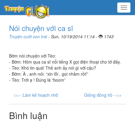
Menu
Nói chuyện với ca sĩ
Truyện cười con trai
- Sun, 10/19/2014 11:14 -
1743
Bờm nói chuyện với Tèo:
- Bờm: Hôm qua ca sĩ nổi tiếng X gọi điện thoại cho tớ đấy.
- Tèo: Khó tin quá! Thế anh ấy nói gì với cậu?
- Bờm: À , anh nói: “xin lỗi , gọi nhầm rồi!”
- Tèo: Trời ạ ! Đúng là “boom”
<<-- Làm kế hoạch nhỏ
Giống đồng hồ -->>
Bình luận