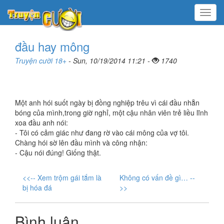
Menu
đầu hay mông
Truyện cười 18+
- Sun, 10/19/2014 11:21 -
1740
Một anh hói suốt ngày bị đồng nghiệp trêu vì cái đầu nhẵn
bóng của mình,trong giờ nghỉ, một cậu nhân viên trẻ liều lĩnh
xoa đầu anh nói:
- Tôi có cảm giác như đang rờ vào cái mông của vợ tôi.
Chàng hói sờ lên đầu mình và công nhận:
- Cậu nói đúng! Giống thật.
<<-- Xem trộm gái tắm là
Không có vấn đề gì… --
bị hóa đá
>>
Bình luận